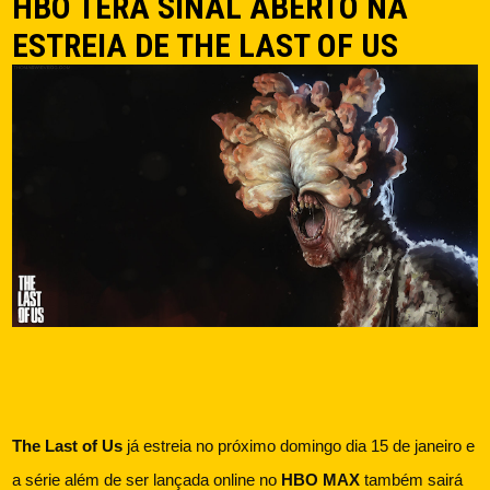
HBO TERÁ SINAL ABERTO NA
ESTREIA DE THE LAST OF US
The Last of Us
 já estreia no próximo domingo dia 15 de janeiro e 
a série além de ser lançada online no 
HBO MAX
 também sairá 