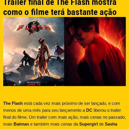
Trailer final de The Flash mostra
como o filme terá bastante ação
The Flash
está cada vez mais próximo de ser lançado, e com
menos de uma mês para seu lançamento a
DC
liberou o trailer
final do filme. Um trailer com mais ação, mais cenas no passado,
mais
Batman
e também mais cenas da
Supergirl
de
Sasha