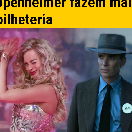
ppenheimer fazem mai
ilheteria