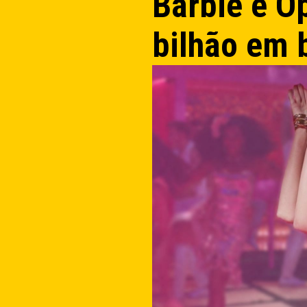
Barbie e O
bilhão em b