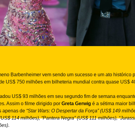
ômeno Barbenheimer vem sendo um sucesso e um ato histórico p
de US$ 750 milhões em bilheteria mundial contra quase US$ 
cadou US$ 93 milhões em seu segundo fim de semana enquanto 
s. Assim o filme dirigido por
Greta Gerwig
é a sétima maior bi
ás apenas de
“Star Wars: O Despertar da Força” (US$ 149 milhõe
” (US$ 114 milhões), “Pantera Negra” (US$ 111 milhões), “Juras
ões)
.