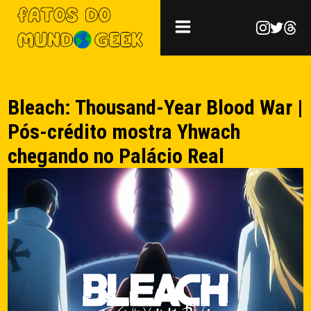
Bleach: Thousand-Year Blood War |
Pós-crédito mostra Yhwach
chegando no Palácio Real