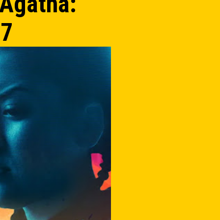
 Agatha:
97