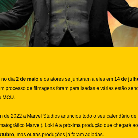
u no dia
2 de maio
e os atores se juntaram a eles em
14 de julh
 processo de filmagens foram paralisadas e várias estão send
 o
MCU
.
 de 2022 a Marvel Studios anunciou todo o seu calendário de 
atográfico Marvel). Loki é a próxima produção que chegará a
utubro
, mas outras produções já foram adiadas.