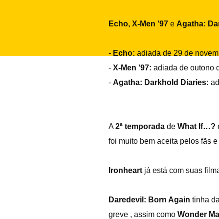
Echo, X-Men '97
e
Agatha: Da
-
Echo:
adiada de 29 de novem
-
X-Men '97:
adiada de outono 
-
Agatha: Darkhold Diaries:
ad
A
2ª temporada
de
What If…?
foi muito bem aceita pelos fãs 
Ironheart
já está com suas fil
Daredevil: Born Again
tinha d
greve , assim como
Wonder M