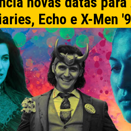
ncia novas datas para
iaries, Echo e X-Men '