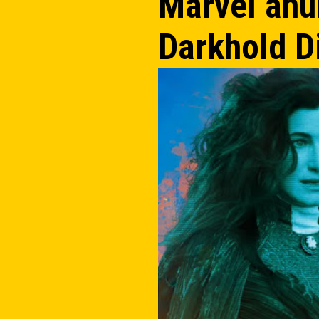
Marvel anu
Darkhold D