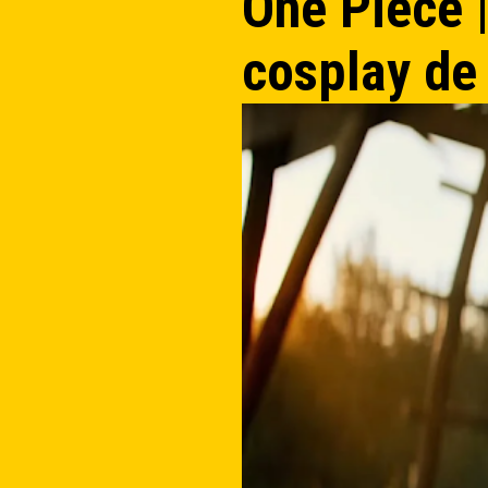
One Piece |
cosplay de