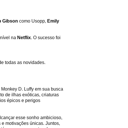
b Gibson
como Usopp,
Emily
onível na
Netflix
. O sucesso foi
 de todas as novidades.
a Monkey D. Luffy em sua busca
 de ilhas exóticas, criaturas
ios épicos e perigos
 alcançar esse sonho ambicioso,
 e motivações únicas. Juntos,