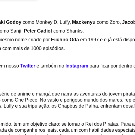
aki Godoy
como Monkey D. Luffy,
Mackenyu
como Zoro,
Jaco
omo Sanji,
Peter Gadiot
como Shanks.
mesmo nome criado por
Eiichiro Oda
em 1997 e e já está disp
ta com mais de 1000 episódios.
 em nosso
Twitter
e também no
Instagram
para ficar por dentro
érie de anime e mangá que narra as aventuras do jovem pirat
 como One Piece. No vasto e perigoso mundo dos mares, repleto
, Luffy e sua tripulação, os Chapéus de Palha, enfrentam desaf
emido, tem um objetivo claro: se tornar o Rei dos Piratas. Para
cada de companheiros leais, cada um com habilidades especiais