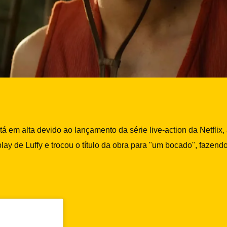
 em alta devido ao lançamento da série live-action da Netflix
ay de Luffy e trocou o título da obra para "um bocado", fazend