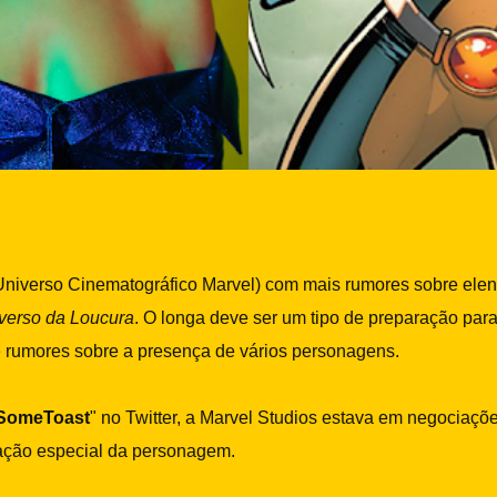
Universo Cinematográfico Marvel) com mais rumores sobre elen
iverso da Loucura
. O longa deve ser um tipo de preparação par
de rumores sobre a presença de vários personagens.
SomeToast
" no Twitter, a Marvel Studios estava em negociaçõ
pação especial da personagem.