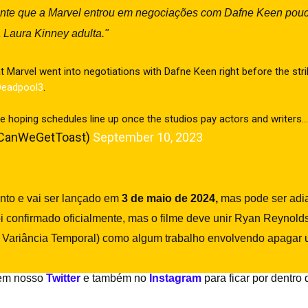
nte que a Marvel entrou em negociações com Dafne Keen pouco
 Laura Kinney adulta."
Marvel went into negotiations with Dafne Keen right before the strik
eadpool3
.
re hoping schedules line up once the studios pay actors and writers
CanWeGetToast)
September 10, 2023
to e vai ser lançado em
3 de maio de 2024,
mas pode ser adia
 foi confirmado oficialmente, mas o filme deve unir Ryan Reyno
 Variância Temporal
) como algum trabalho envolvendo apagar 
 em nosso
Twitter
e também no
Instagram
para ficar por dentro