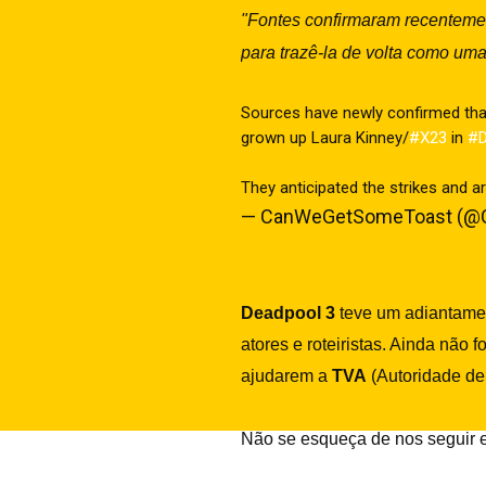
"Fontes confirmaram recenteme
para trazê-la de volta como uma
Sources have newly confirmed that 
grown up Laura Kinney/
#X23
in
#D
They anticipated the strikes and a
— CanWeGetSomeToast (@
Deadpool 3
teve um adiantamen
atores e roteiristas. Ainda não
ajudarem a
TVA
(Autoridade de
Não se esqueça de nos seguir