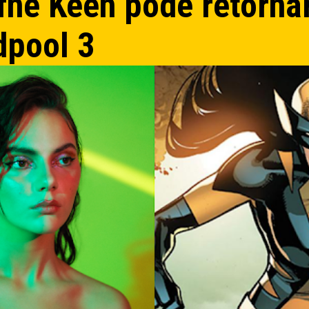
fne Keen pode retorna
dpool 3