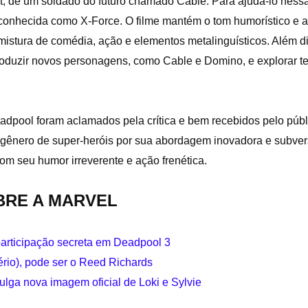
t, de um soldado do futuro chamado Cable. Para ajudá-lo ness
conhecida como X-Force. O filme mantém o tom humorístico e a
istura de comédia, ação e elementos metalinguísticos. Além d
oduzir novos personagens, como Cable e Domino, e explorar te
adpool foram aclamados pela crítica e bem recebidos pelo públ
o gênero de super-heróis por sua abordagem inovadora e subver
om seu humor irreverente e ação frenética.
BRE A MARVEL
 participação secreta em Deadpool 3
ério), pode ser o Reed Richards
ulga nova imagem oficial de Loki e Sylvie