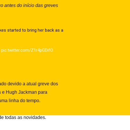
 antes do início das greves
es started to bring her back as a
…
pic.twitter.com/Z1r4pGDifO
do devido a atual greve dos
lds e Hugh Jackman para
uma linha do tempo.
 de todas as novidades.