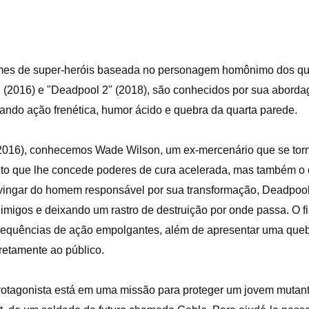
lmes de super-heróis baseada no personagem homônimo dos qu
" (2016) e "Deadpool 2" (2018), são conhecidos por sua aborda
ando ação frenética, humor ácido e quebra da quarta parede.
(2016), conhecemos Wade Wilson, um ex-mercenário que se torn
to que lhe concede poderes de cura acelerada, mas também o
 vingar do homem responsável por sua transformação, Deadpo
 inimigos e deixando um rastro de destruição por onde passa. O
e sequências de ação empolgantes, além de apresentar uma queb
retamente ao público.
rotagonista está em uma missão para proteger um jovem mutan