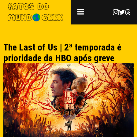
The Last of Us | 2ª temporada é
prioridade da HBO após greve