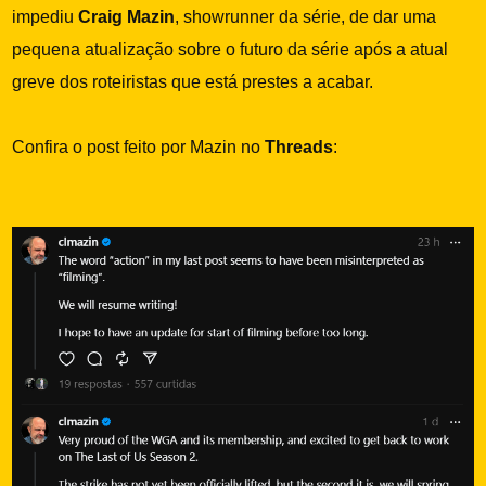
impediu
Craig Mazin
, showrunner da série, de dar uma
pequena atualização sobre o futuro da série após a atual
greve dos roteiristas que está prestes a acabar.
Confira o post feito por Mazin no
Threads
: