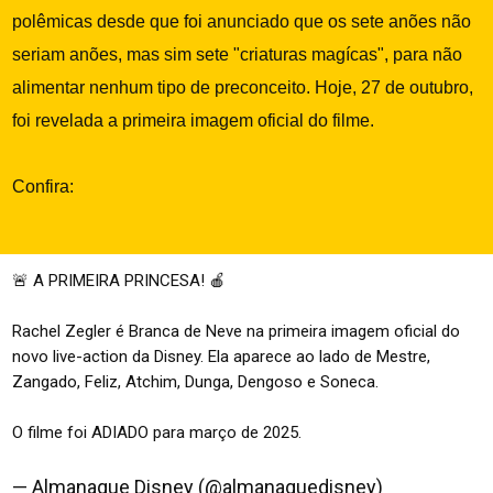
polêmicas desde que foi anunciado que os sete anões não
seriam anões, mas sim sete "criaturas magícas", para não
alimentar nenhum tipo de preconceito. Hoje, 27 de outubro,
foi revelada a primeira imagem oficial do filme.
Confira:
🚨 A PRIMEIRA PRINCESA! 🍎
Rachel Zegler é Branca de Neve na primeira imagem oficial do
novo live-action da Disney. Ela aparece ao lado de Mestre,
Zangado, Feliz, Atchim, Dunga, Dengoso e Soneca.
O filme foi ADIADO para março de 2025.
pic.twitter.com/BQKMeIO4My
— Almanaque Disney (@almanaquedisney)
October