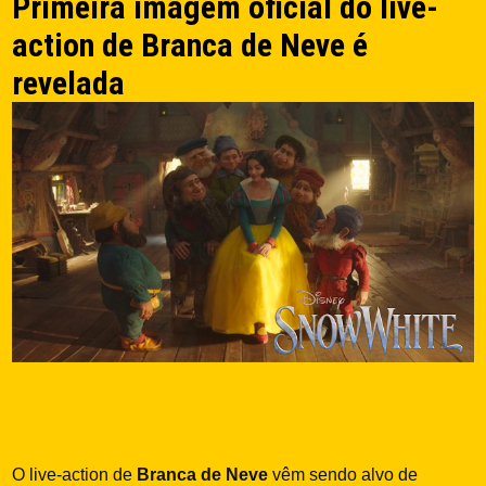
Primeira imagem oficial do live-
action de Branca de Neve é
revelada
O live-action de
Branca de Neve
vêm sendo alvo de