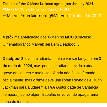
The end of the X-Men's Krakoan age begins January 2024.
#MarvelNYCC
pic.twitter.com/uwXdNxrUfT
— Marvel Entertainment (@Marvel)
October 14, 2023
A próxima aparicação dos X-Men no
MCU
(Universo
Cinematográfico Marvel) será em Deadpool 3.
Deadpool 3
teve um adiantamento e vai ser lançado em
3
de maio de 2024,
mas pode ser adiado devido a atual
greve dos atores e roteiristas. Ainda não foi confirmado
oficialmente, mas o filme deve unir Ryan Reynolds e Hugh
Jackman para ajudarem a
TVA
(Autoridade de Variância
Temporal
) como algum trabalho envolvendo apagar uma
linha do tempo.