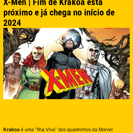
X-Men | Fim de Krakoa está
próximo e já chega no início de
2024
Krakoa
é uma "Ilha Viva" dos quadrinhos da Marvel