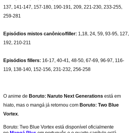
137, 141-147, 157-180, 190-191, 209, 221-230, 233-255,
259-281
Episódios mistos canônico/filler:
1,18, 24, 59, 93-95, 127,
192, 210-211
Episódios fillers:
16-17, 40-41, 48-50, 67-69, 96-97, 116-
119, 138-140, 152-156, 231-232, 256-258
O anime de
Boruto: Naruto Next Generations
está em
hiato, mas o mangá já retornou com
Boruto: Two Blue
Vortex
.
Boruto: Two Blue Vortex está disponível oficialmente
no
Mangá Plus
em português e o quarto capítulo está