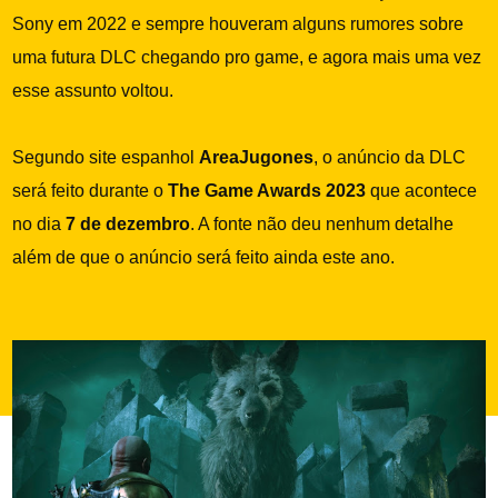
Sony em 2022 e sempre houveram alguns rumores sobre
uma futura DLC chegando pro game, e agora mais uma vez
esse assunto voltou.
Segundo site espanhol
AreaJugones
, o anúncio da DLC
será feito durante o
The Game Awards 2023
que acontece
no dia
7 de dezembro
. A fonte não deu nenhum detalhe
além de que o anúncio será feito ainda este ano.