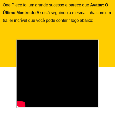
One Piece foi um grande sucesso e parece que
Avatar: O
Último Mestre do Ar
está seguindo a mesma linha com um
trailer incrível que você pode conferir logo abaixo: