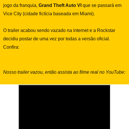
jogo da franquia,
Grand Theft Auto VI
que se passará em
Vice City (cidade fictícia baseada em Miami).
O trailer acabou sendo vazado na internet e a Rockstar
decidiu postar de uma vez por todas a versão oficial.
Confira:
Nosso trailer vazou, então assista ao filme real no YouTube: