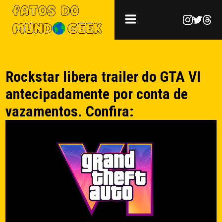
Rockstar libera trailer do GTA VI
antecipadamente por conta de
vazamentos. Confira: