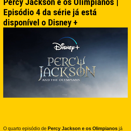
Percy Jackson e os Olimpianos |
Episódio 4 da série já está
disponível o Disney +
O quarto episódio de
Percy Jackson e os Olimpianos
já