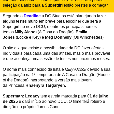
seleção da atriz para a
Supergirl
estão prestes a começar.
Segundo o
Deadline
a DC Studios está planejando fazer
alguns testes muito em breve para escolher que será a
Supergirl no novo DCU, e entre os principais nomes
temos
Milly Alcock
(A Casa do Dragão),
Emilia
Jones
(Locke e Key) e
Meg Donnelly
(Os Winchesters).
O site diz que existe a possibilidade da DC fazer ofertas
individuais para cada uma das atrizes, mas o mais provável
é que aconteça uma sessão de testes nos próximos meses.
O nome mais conhecido da lista é
Milly Alcock
devido a sua
participação na 1ª temporada de A Casa do Dragão (House
of the Dragon) interpretando a versão mais jovem
da Princesa
Rhaenyra Targaryen
.
Superman: Legacy
tem estreia marcada para
01 de julho
de 2025
e dará início ao novo DCU. O filme terá roteiro e
direção do próprio James Gunn.