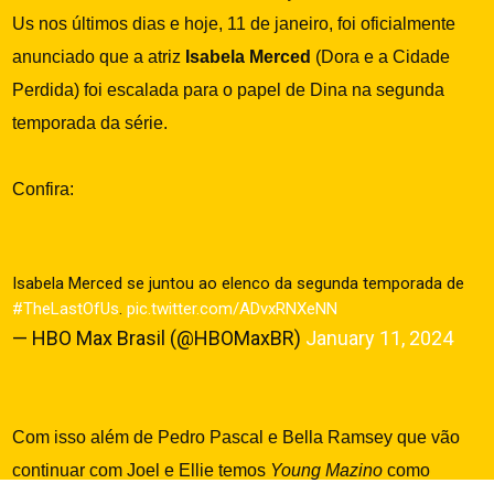
Us nos últimos dias e hoje, 11 de janeiro, foi oficialmente
anunciado que a atriz
Isabela Merced
(Dora e a Cidade
Perdida
) foi escalada para o papel de Dina na segunda
temporada da série.
Confira:
Isabela Merced se juntou ao elenco da segunda temporada de
#TheLastOfUs
.
pic.twitter.com/ADvxRNXeNN
— HBO Max Brasil (@HBOMaxBR)
January 11, 2024
Com isso além de Pedro Pascal e Bella Ramsey que vão
continuar com Joel e Ellie temos
Young Mazino
como