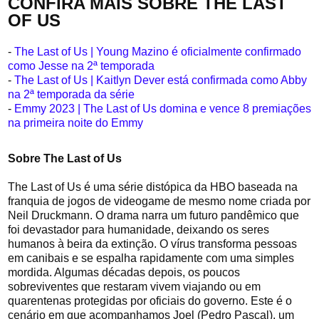
CONFIRA MAIS SOBRE THE LAST
OF US
-
The Last of Us | Young Mazino é oficialmente confirmado
como Jesse na 2ª temporada
-
The Last of Us | Kaitlyn Dever está confirmada como Abby
na 2ª temporada da série
-
Emmy 2023 | The Last of Us domina e vence 8 premiações
na primeira noite do Emmy
Sobre The Last of Us
The Last of Us é uma série distópica da HBO baseada na
franquia de jogos de videogame de mesmo nome criada por
Neil Druckmann. O drama narra um futuro pandêmico que
foi devastador para humanidade, deixando os seres
humanos à beira da extinção. O vírus transforma pessoas
em canibais e se espalha rapidamente com uma simples
mordida. Algumas décadas depois, os poucos
sobreviventes que restaram vivem viajando ou em
quarentenas protegidas por oficiais do governo. Este é o
cenário em que acompanhamos Joel (Pedro Pascal), um