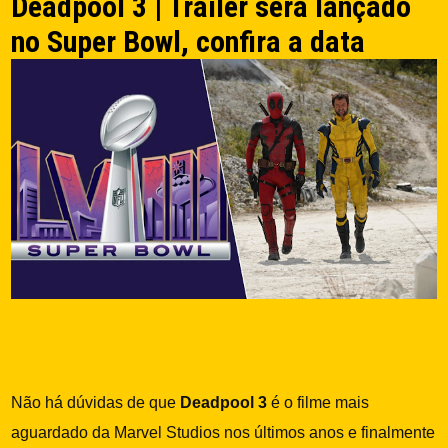
Deadpool 3 | Trailer será lançado
no Super Bowl, confira a data
Não há dúvidas de que
Deadpool 3
é o filme mais
aguardado da Marvel Studios nos últimos anos e finalmente