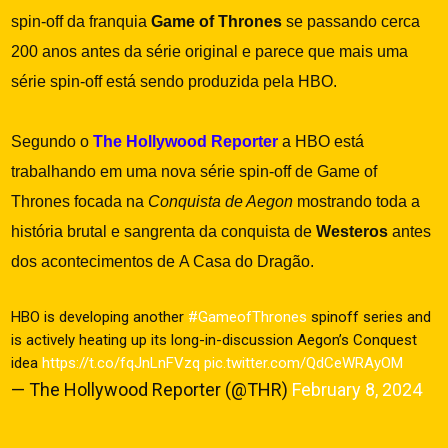
spin-off da franquia
Game of Thrones
se passando cerca
200 anos antes da série original e parece que mais uma
série spin-off está sendo produzida pela HBO.
Segundo o
The Hollywood Reporter
a HBO está
trabalhando em uma nova série spin-off de Game of
Thrones focada na
Conquista de Aegon
mostrando toda a
história brutal e sangrenta da conquista de
Westeros
antes
dos acontecimentos de A Casa do Dragão.
HBO is developing another
#GameofThrones
spinoff series and
is actively heating up its long-in-discussion Aegon’s Conquest
idea
https://t.co/fqJnLnFVzq
pic.twitter.com/QdCeWRAyOM
— The Hollywood Reporter (@THR)
February 8, 2024