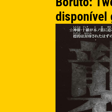
Boruto: Two
disponível