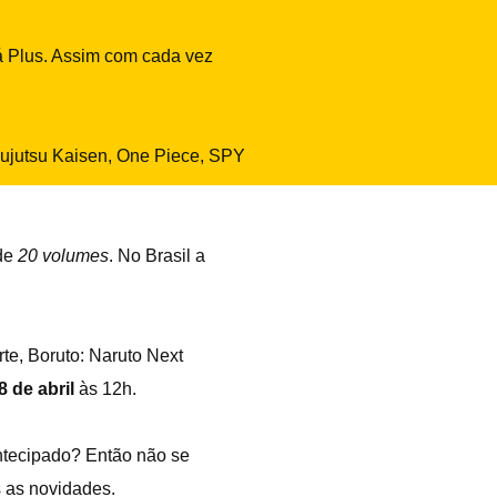
á Plus. Assim com cada vez
 Jujutsu Kaisen, One Piece, SPY
 de
20 volumes
. No Brasil a
te, Boruto: Naruto Next
8 de abril
às 12h.
antecipado? Então não se
s as novidades.