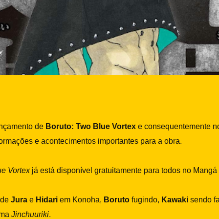
ançamento de
Boruto: Two Blue Vortex
e consequentemente no
ormações e acontecimentos importantes para a obra.
ue Vortex
já está disponível gratuitamente para todos no Mangá
 de
Jura
e
Hidari
em Konoha,
Boruto
fugindo,
Kawaki
sendo fa
uma
Jinchuuriki
.