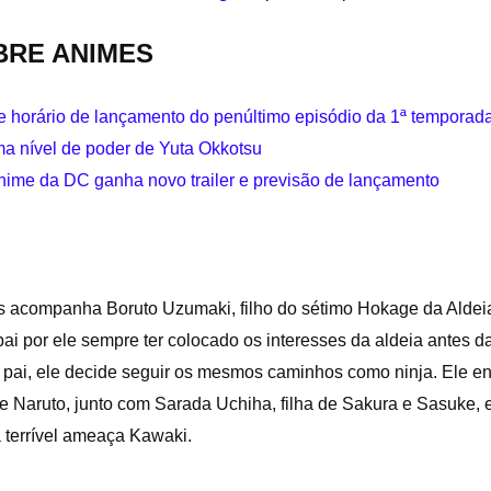
BRE ANIMES
a e horário de lançamento do penúltimo episódio da 1ª temporad
ma nível de poder de Yuta Okkotsu
nime da DC ganha novo trailer e previsão de lançamento
s acompanha Boruto Uzumaki, filho do sétimo Hokage da Aldei
pai por ele sempre ter colocado os interesses da aldeia antes 
pai, ele decide seguir os mesmos caminhos como ninja. Ele ent
 Naruto, junto com Sarada Uchiha, filha de Sakura e Sasuke, e 
a terrível ameaça Kawaki.