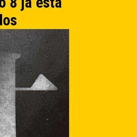
o 8 já está
dos