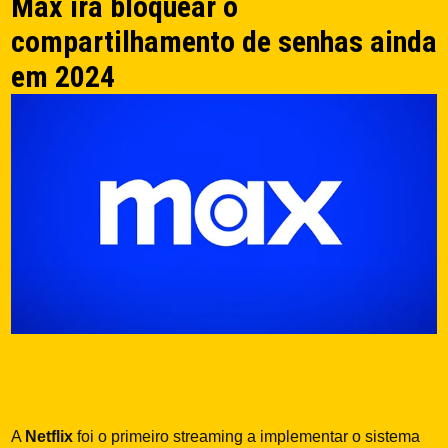
Max irá bloquear o
compartilhamento de senhas ainda
em 2024
A
Netflix
foi o primeiro streaming a implementar o sistema