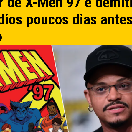
 de X-Men 97 é demit
dios poucos dias ante
o