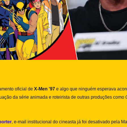
mento oficial de
X-Men '97
e algo que ninguém esperava acon
uação da série animada e roteirista de outras produções como
orter
, e-mail institucional do cineasta já foi desativado pela M