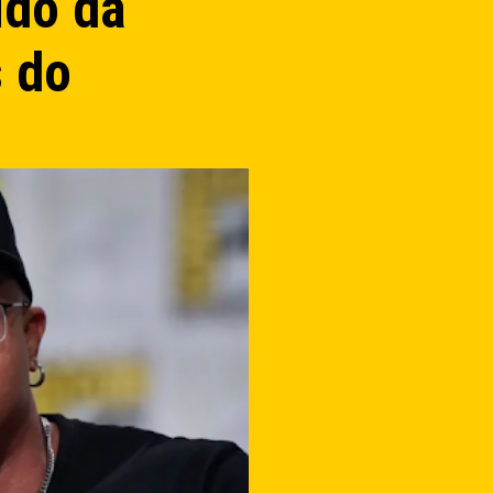
ido da
s do