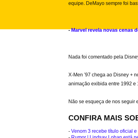
equipe. DeMayo sempre foi bast
-
Marvel revela novas cenas d
Nada foi comentado pela Disne
X-Men '97 chega ao Disney + no 
animação exibida entre 1992 e 
Não se esqueça de nos seguir
CONFIRA MAIS SO
-
Venom 3 recebe título oficial
-
Rumor | Lindsay Lohan está n