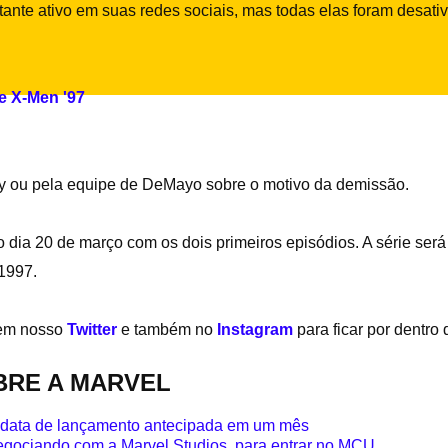
ante ativo em suas redes sociais, mas todas elas foram desati
e X-Men '97
y ou pela equipe de DeMayo sobre o motivo da demissão.
dia 20 de março com os dois primeiros episódios. A série será
1997.
 em nosso
Twitter
e também no
Instagram
para ficar por dentro
BRE A MARVEL
 e data de lançamento antecipada em um mês
egociando com a Marvel Studios para entrar no MCU