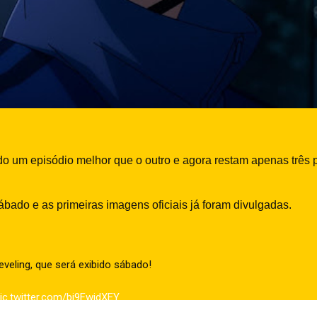
o um episódio melhor que o outro e agora restam apenas três pa
ábado e as primeiras imagens oficiais já foram divulgadas.
veling, que será exibido sábado!
ic.twitter.com/bj9FwjdXEY
March 14, 2024