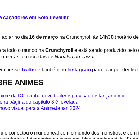
e caçadores em Solo Leveling
 ao ar no dia
16 de março
na Crunchyroll às
14h30
(horário de 
para todo o mundo na
Crunchyroll
e está sendo produzido pelo
primeiras temporadas de
Nanatsu no Taizai
.
 em nosso
Twitter
e também no
Instagram
para ficar por dentro
BRE ANIMES
nime da DC ganha novo trailer e previsão de lançamento
eira página do capítulo 8 é revelada
 novo visual para a AnimeJapan 2024
ceu e conectou o mundo real com o mundo dos monstros, e com