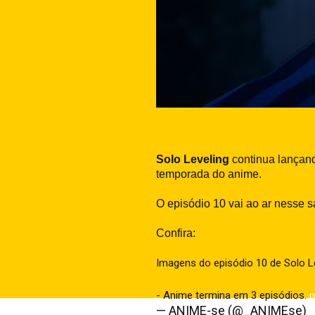
Solo Leveling
continua lançand
temporada do anime.
O episódio 10 vai ao ar nesse s
Confira:
Imagens do episódio 10 de Solo Le
- Anime termina em 3 episódios.
p
— ANIME-se (@_ANIMEse)