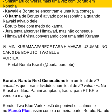
- Shikamaru conversa mais uma vez com Boruto em
Konoha
- Kawaki e Boruto se encontram e uma luta começa
- O
karma
de Boruto é ativado por ressonância quando
Kawaki ativa o dele
- Boruto foge com medo do karma
- Jura tenta absorver Himawari, mas não consegue
- Himawari é vista conversando com uma mini Kurama
🚨| MINI KURAMA APARECE PARA HIMAWARI UZUMAKI NO
CAP. 9 DE BORUTO: TWO BLUE
VORTEX.
pic.twitter.com/VfdG4Tmg7T
— Portal Boruto Brasil (@portalborutobr)
April 16, 2024
Boruto: Naruto Next Generations
tem um total de
80
capítulos
que foram divididos num total de
20 volumes
. No
Brasil a editora Panini adaptada, traduz para PT-BR e
vende o mangá.
Boruto: Two Blue Vortex
está disponível oficialmente
no
Mangá Plus
assim como a primeira parte, Boruto: Naruto