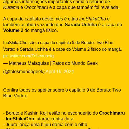
algumas informações importantes como o retorno de
Kurama
e
Orochimaru
e a capa que também foi revelada.
A capa do capítulo deste mês é o trio
InoShikaCho
e
também acabou vazando que
Sarada Uchiha
é a capa do
Volume 2
do mangá físico.
InoShikaCho são a capa do capítulo 9 de Boruto: Two Blue
Vortex e Sarada Uchiha é a capa do Volume 2 fisíco do mangá.
pic.twitter.com/ZcLexeocfq
— Matheus Malaquias | Fatos do Mundo Geek
(@fatosmundogeek)
April 16, 2024
Confira todos os spoiler sobre o capítulo 9 de Boruto: Two
Blue Vortex:
- Boruto e Kashin Koji estão no esconderijo do
Orochimaru
-
InoShikaCho
lutarão contra Jura
- Juura lança uma bijuu dama com o olho