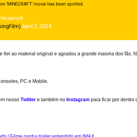
ction ‘MINECRAFT’ movie has been spotted.
m/lwLjapnuIA
singFilm)
April 2, 2024
 fiel ao material original e agradou a grande maioria dos fãs. 
Consoles, PC e Mobile.
 em nosso
Twitter
e também no
Instagram
para ficar por dentro
do | Filme ganha trailer estendido em IMAX