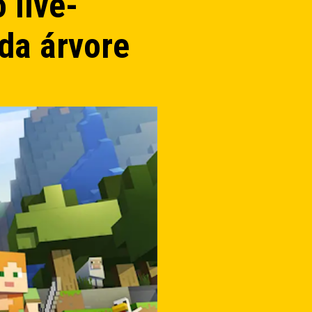
 live-
 da árvore