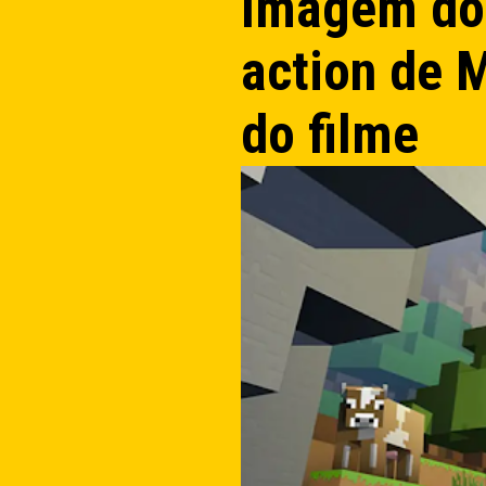
Imagem dos
action de M
do filme