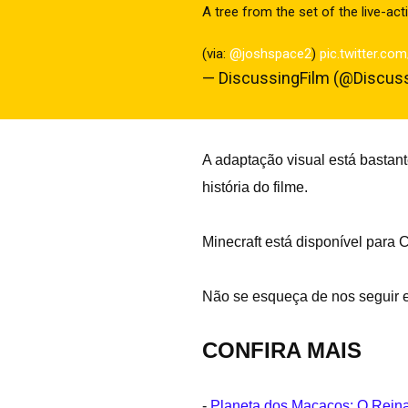
A tree from the set of the live-a
(via:
@joshspace2
)
pic.twitter.co
— DiscussingFilm (@Discus
A adaptação visual está bastante
história do filme.
Minecraft está disponível para 
Não se esqueça de nos seguir
CONFIRA MAIS
-
Planeta dos Macacos: O Reina