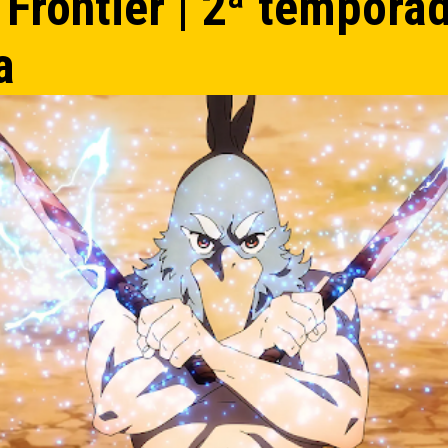
 Frontier | 2ª tempora
a