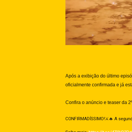
Após a exibição do último epis
oficialmente confirmada e já es
Confira o anúncio e teaser da 2
CONFIRMADÍSSIMO!⚔️🔥 A segunda 