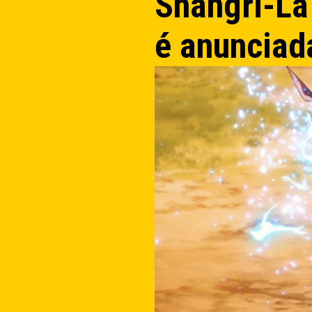
Shangri-La
é anunciad