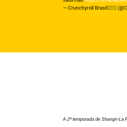
Saiba mais:
https://t.co/4Z9kD3R
— Crunchyroll Brasil🕵️‍♂️🔎 
A
2ª temporada de Shangri-La F