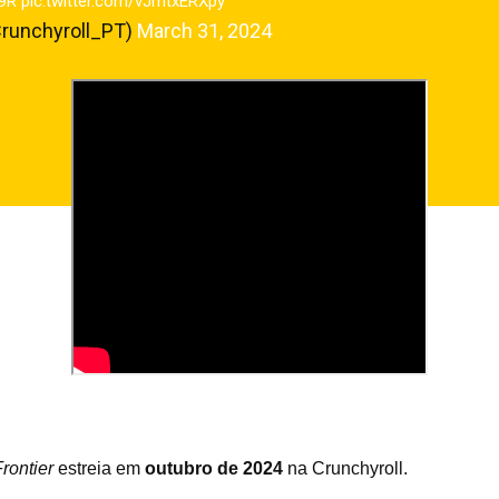
d9R
pic.twitter.com/vJmtxERXpy
(@Crunchyroll_PT)
March 31, 2024
rontier
estreia em
outubro de 2024
na Crunchyroll.