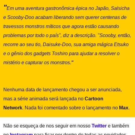
"
Em uma aventura gastronômica épica no Japão, Salsicha
e Scooby-Doo acabam liberando sem querer centenas de
travessos monstros míticos que agora estão causando
problemas por todo o país", diz a descrição. "Scooby, então,
recorre ao seu tio, Daisuke-Doo, sua amiga mágica Etsuko
e o gênio dos gadgets Toshiro para ajudar a resolver o
mistério e capturar os monstros.
"
Nenhuma data de lançamento chegou a ser anunciada,
mas a série animada será lançada no
Cartoon
Network
.
Nada foi comentado sobre o lançamento no
Max
.
Não se esqueça de nos seguir em nosso
Twitter
e também
no
Instagram
para ficar por dentro de todas as novidades.