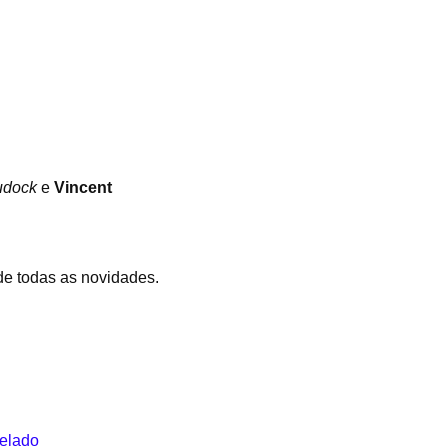
udock
e
Vincent
 de todas as novidades.
velado