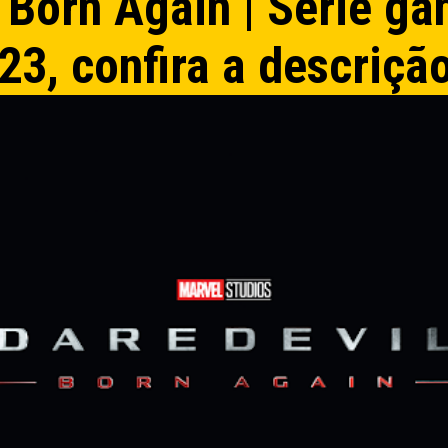
 Born Again | Série ga
D23, confira a descriçã