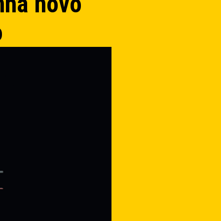
nha novo
o