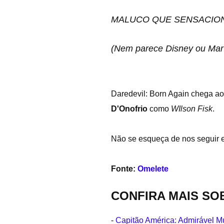
MALUCO QUE SENSACIONA
(Nem parece Disney ou Mar
Daredevil: Born Again chega a
D'Onofrio
como
WIlson Fisk
.
Não se esqueça de nos seguir
Fonte:
Omelete
CONFIRA MAIS SO
-
Capitão América: Admirável M