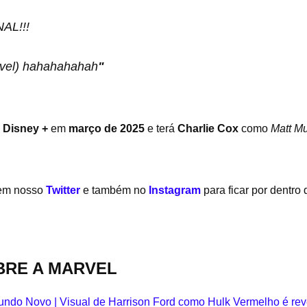
L!!!
vel) hahahahahah
"
o
Disney +
em
março de 2025
e terá
Charlie Cox
como
Matt M
 em nosso
Twitter
e também no
Instagram
para ficar por dentro
BRE A MARVEL
undo Novo | Visual de Harrison Ford como Hulk Vermelho é re