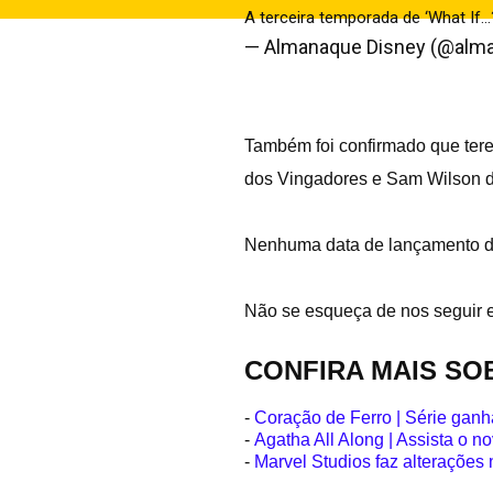
A terceira temporada de ‘What If…
— Almanaque Disney (@alm
Também foi confirmado que ter
dos Vingadores e Sam Wilson 
Nenhuma data de lançamento da 
Não se esqueça de nos seguir
CONFIRA MAIS SO
-
Coração de Ferro | Série ganha
-
Agatha All Along | Assista o no
-
Marvel Studios faz alterações