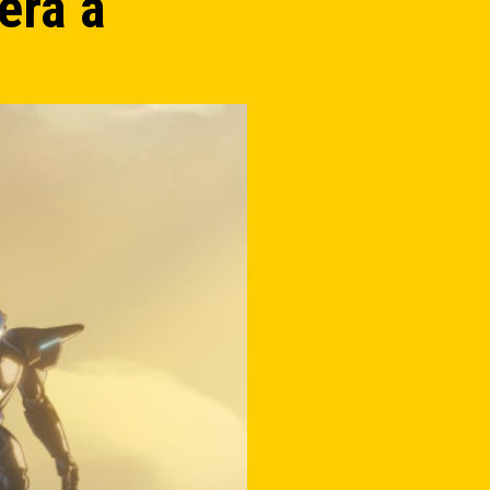
erá a