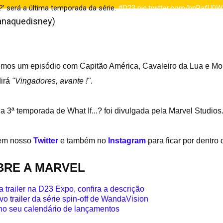
?’ será a última temporada da série.
#D23
pic.twitter.com/hnRafU0
anaquedisney)
August 10, 2024
emos um episódio com Capitão América, Cavaleiro da Lua e M
dirá
"Vingadores, avante !"
.
3ª temporada de What If...? foi divulgada pela Marvel Studios
 em nosso
Twitter
e também no
Instagram
para ficar por dentro
BRE A MARVEL
 trailer na D23 Expo, confira a descrição
vo trailer da série spin-off de WandaVision
 no seu calendário de lançamentos