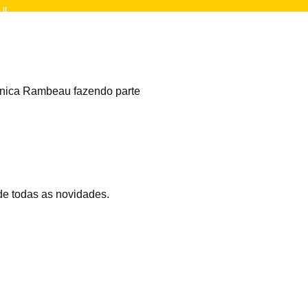
WJL
onica Rambeau fazendo parte
.
 de todas as novidades.