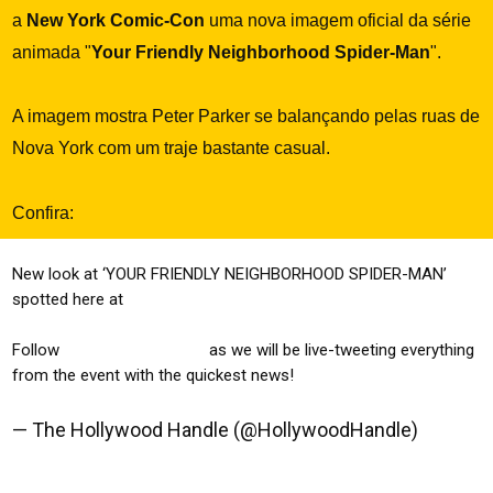
a
New York Comic-Con
uma nova imagem oficial da série
animada "
Your Friendly Neighborhood Spider-Man
".
A imagem mostra Peter Parker se balançando pelas ruas de
Nova York com um traje bastante casual.
Confira:
New look at ‘YOUR FRIENDLY NEIGHBORHOOD SPIDER-MAN’
spotted here at
#NYCC
Follow
@HollywoodHandle
as we will be live-tweeting everything
from the event with the quickest news!
pic.twitter.com/SZMp4d4ViX
— The Hollywood Handle (@HollywoodHandle)
October 17, 2024