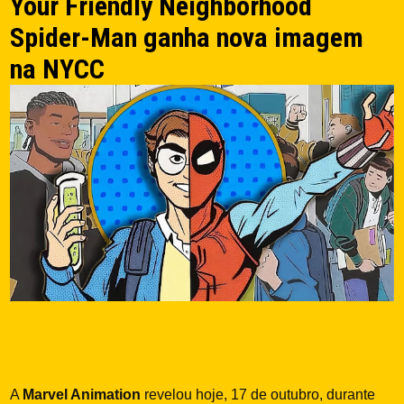
Your Friendly Neighborhood
Spider-Man ganha nova imagem
na NYCC
A
Marvel Animation
revelou hoje, 17 de outubro, durante