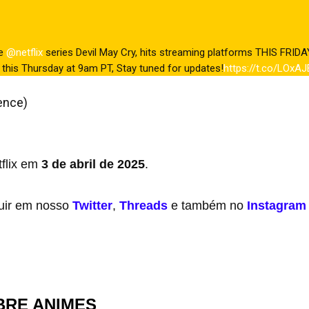
he
@netflix
series Devil May Cry, hits streaming platforms THIS FRIDAY
p this Thursday at 9am PT, Stay tuned for updates!
https://t.co/LOxA
ence)
March 24, 2025
tflix em
3 de abril de 2025
.
uir em nosso
Twitter
,
Threads
e também no
Instagram
BRE ANIMES