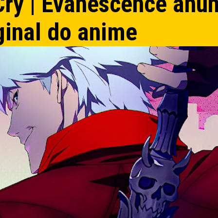
Cry | Evanescence anu
ginal do anime