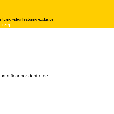
! Lyric video featuring exclusive
JBT2Fq
para ficar por dentro de