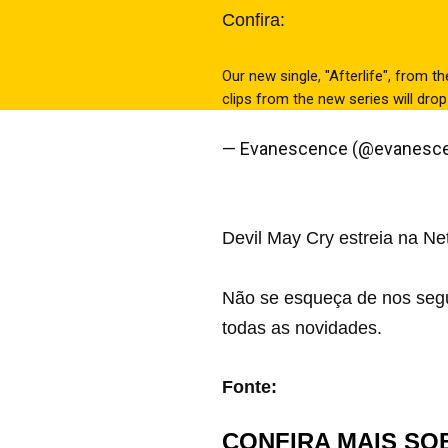
C
onfira:
Our new single, "Afterlife", from t
clips from the new series will dro
pic.twitter.com/oROWDFx8f5
— Evanescence (@evanesc
Devil May Cry
estreia na Ne
Não se esqueça de nos seg
todas as novidades.
Fonte:
Evanescence
CONFIRA MAIS SO