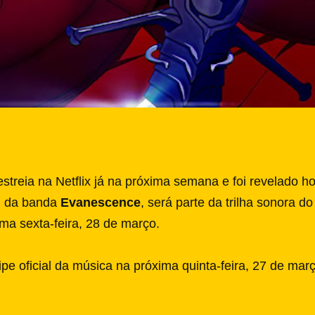
streia na Netflix já na próxima semana e foi revelado h
, da banda
Evanescence
, será parte da trilha sonora d
ima sexta-feira, 28 de março.
pe oficial da música na próxima quinta-feira, 27 de març