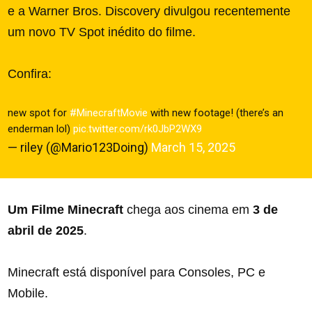
e a Warner Bros. Discovery divulgou recentemente
um novo TV Spot inédito do filme.
Confira:
new spot for
#MinecraftMovie
with new footage! (there’s an
enderman lol)
pic.twitter.com/rk0JbP2WX9
— riley (@Mario123Doing)
March 15, 2025
Um Filme Minecraft
chega aos cinema em
3 de
abril de 2025
.
Minecraft está disponível para Consoles, PC e
Mobile.