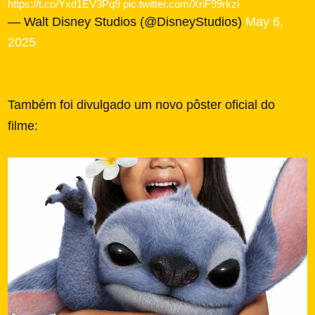
https://t.co/Yxd1EV3Pq9
pic.twitter.com/XriF99rkzi
— Walt Disney Studios (@DisneyStudios)
May 6,
2025
Também foi divulgado um novo pôster oficial do
filme: