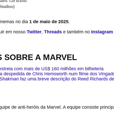
ters. Get tickets:
https://t.co/bFq0RNeRhc
pic.twitter.com/iLyNvsoy58
Studios)
May 1, 2025
inemas no dia
1 de maio de 2025
.
uir em nosso
Twitter
,
Threads
e também no
Instagram
S SOBRE A MARVEL
 estreia com mais de US$ 160 milhões em bilheteria
 a despedida de Chris Hemsworth num filme dos Vingad
t Shakman faz uma breve descrição do Reed Richards d
ipe de anti-heróis da Marvel. A equipe consiste princi