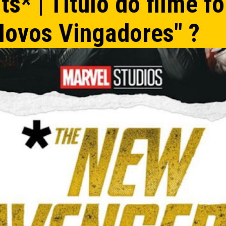
s* | Título do filme fo
Novos Vingadores" ?