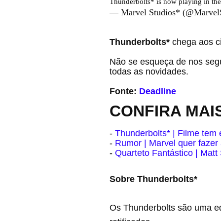
Thunderbolts* is now playing in thea
— Marvel Studios* (@Marvel
Thunderbolts*
chega aos c
Não se esqueça de nos seg
todas as novidades.
Fonte:
Deadline
CONFIRA MAI
-
Thunderbolts* | Filme tem
-
Rumor | Marvel quer fazer
-
Quarteto Fantástico | Mat
Sobre Thunderbolts*
Os Thunderbolts são uma equ