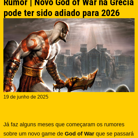
Rumor | Novo God of War na Grécia
pode ter sido adiado para 2026
19 de junho de 2025
Já faz alguns meses que começaram os rumores
sobre um novo game de
God of War
que se passará