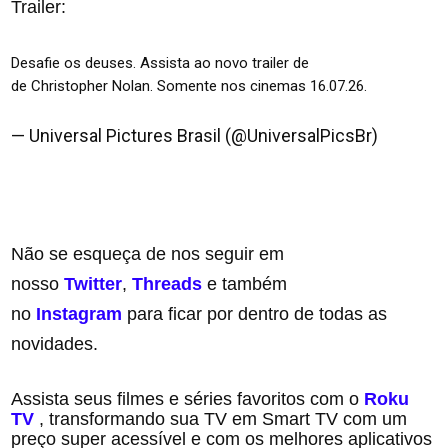
Trailer:
Desafie os deuses. Assista ao novo trailer de
#AOdisseiaFilme
de Christopher Nolan. Somente nos cinemas 16.07.26.
pic.twitter.com/HiLqdMmslh
— Universal Pictures Brasil (@UniversalPicsBr)
May 5,
2026
Não se esqueça de nos seguir em
nosso
Twitter
,
Threads
e também
no
Instagram
para ficar por dentro de todas as
novidades.
Assista seus filmes e séries favoritos com o
Roku
TV
, transformando sua TV em Smart TV com um
preço super acessível e com os melhores aplicativos