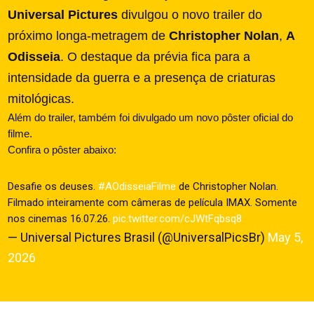
Universal Pictures
divulgou o novo trailer do
próximo longa-metragem de
Christopher Nolan
,
A
Odisseia
. O destaque da prévia fica para a
intensidade da guerra e a presença de criaturas
mitológicas.
Além do trailer, também foi divulgado um novo pôster oficial do
filme.
Confira o pôster abaixo:
Desafie os deuses.
#AOdisseiaFilme
de Christopher Nolan.
Filmado inteiramente com câmeras de película IMAX. Somente
nos cinemas 16.07.26.
pic.twitter.com/cJWtFqbsq8
— Universal Pictures Brasil (@UniversalPicsBr)
May 5,
2026