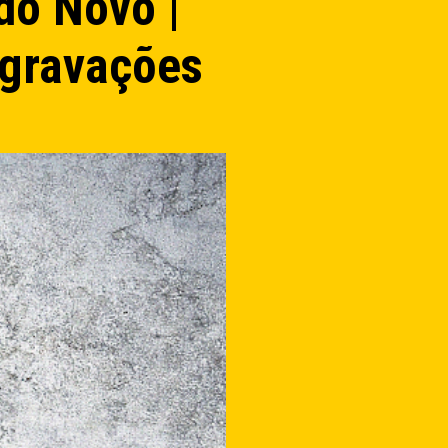
do Novo |
egravações