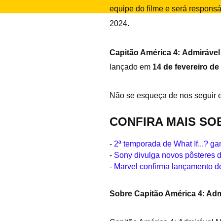
equipe do filme e será responsá
2024.
Capitão América
4: Admiráve
lançado em
14 de fevereiro de
Não se esqueça de nos seguir
CONFIRA MAIS SO
-
2ª temporada de What If...? gan
-
Sony divulga novos pôsteres
-
Marvel confirma lançamento 
Sobre Capitão América 4: Ad