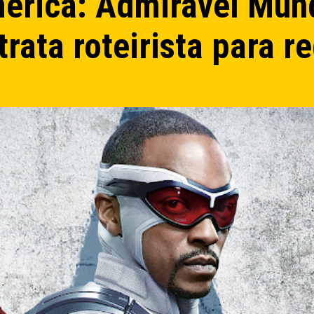
érica: Admirável Mun
rata roteirista para r