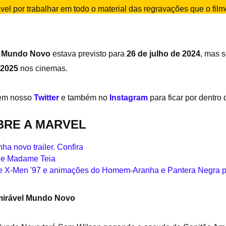
vel por trabalhar em todo o material das regravações que o film
l Mundo Novo
estava previsto para
26 de julho de 2024
, mas 
 2025
nos cinemas.
 em nosso
Twitter
e também no
Instagram
para ficar por dentro
BRE A MARVEL
ha novo trailer. Confira
 de Madame Teia
de X-Men '97 e animações do Homem-Aranha e Pantera Negra 
mirável Mundo Novo