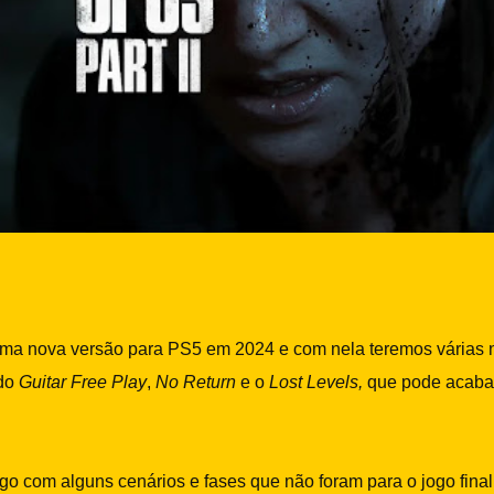
uma nova versão para PS5 em 2024 e com nela teremos várias n
odo
Guitar Free Play
,
No Return
e o
Lost Levels,
que pode acaba
o com alguns cenários e fases que não foram para o jogo final