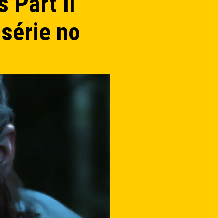
 Part II
série no