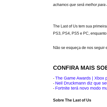
achamos que será melhor para 
The Last of Us tem sua primeir
PS3, PS4, PS5 e PC, enquant
Não se esqueça de nos seguir
CONFIRA MAIS S
The Game Awards | Xbox p
-
Neil Druckmann diz que se
-
Fortnite terá novo modo m
-
Sobre The Last of Us