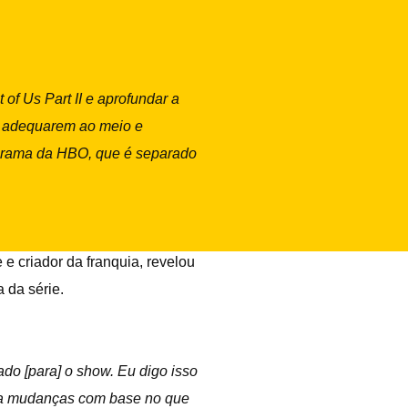
of Us Part II e aprofundar a
se adequarem ao meio e
ograma da HBO, que é separado
e criador da franquia, revelou
 da série.
do [para] o show. Eu digo isso
s a mudanças com base no que