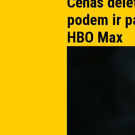
Cenas delet
podem ir p
HBO Max