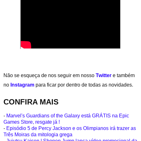
Não se esqueça de nos seguir em nosso
Twitter
e também
no
Instagram
para ficar por dentro de todas as novidades.
CONFIRA MAIS
-
Marvel's Guardians of the Galaxy está GRÁTIS na Epic
Games Store, resgate já !
-
Episódio 5 de Percy Jackson e os Olimpianos irá trazer as
Três Moiras da mitologia grega
-
Jujutsu Kaisen | Shonen Jump lança vídeo promocional da